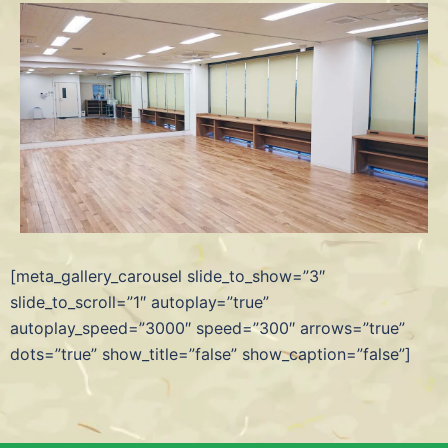
[meta_gallery_carousel slide_to_show=”3″
slide_to_scroll=”1″ autoplay=”true”
autoplay_speed=”3000″ speed=”300″ arrows=”true”
dots=”true” show_title=”false” show_caption=”false”]