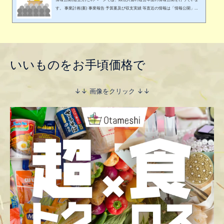
す。 事業計画(案) 事業報告 予算案及び収支実績 等直近の情報は「情報公開」ペ
ージでご確認ください。各資料の無断転載･無断利用等、緑法人会に断りなく利
用･再配布を行うことを固く禁止いたします。各資料はPDFファイルです。閲覧及
び印刷をするには、Adobe Reader等のPDF閲覧ソフトが必要になります。定款
等 公益社団法人 緑法人会 資料Downloadをクリックしてください。PDFファイ
ルが閲覧できます。公益社団法人緑法人会定款平成24(2012)年4月17日 作成…
いいものをお手頃価格で
↓↓ 画像をクリック ↓↓