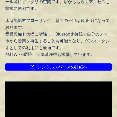
ール等にピッタリの空間です。駅からも近くアクセスも
非常に便利です。
床は無垢材フローリング、壁面の一部は鏡張りになって
おります。
音響設備も大幅に増強し、Bluetooth接続で自分のスマ
ホから音楽を再生することも可能となり、ダンススタジ
オとしての利用にも最適です。
無料Wi-Fi環境、空気清浄機も常備しています。
レンタルスペースの詳細へ