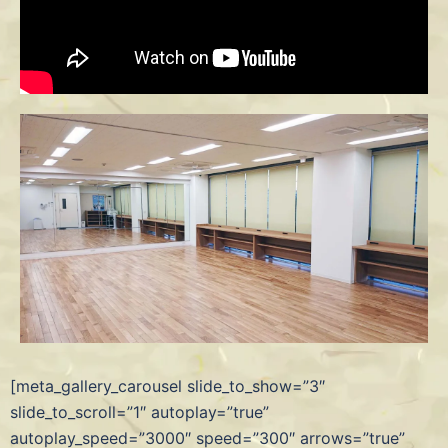
[meta_gallery_carousel slide_to_show=”3″
slide_to_scroll=”1″ autoplay=”true”
autoplay_speed=”3000″ speed=”300″ arrows=”true”