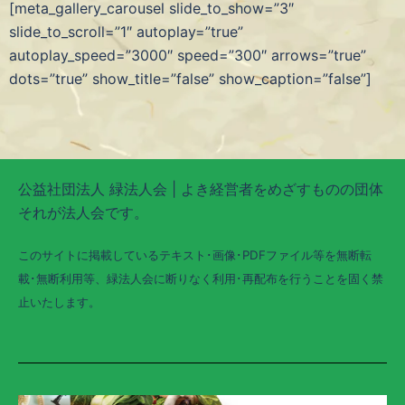
[meta_gallery_carousel slide_to_show=”3″
slide_to_scroll=”1″ autoplay=”true”
autoplay_speed=”3000″ speed=”300″ arrows=”true”
dots=”true” show_title=”false” show_caption=”false”]
公益社団法人 緑法人会 | よき経営者をめざすものの団体
それが法人会です。
このサイトに掲載しているテキスト･画像･PDFファイル等を無断転
載･無断利用等、緑法人会に断りなく利用･再配布を行うことを固く禁
止いたします。