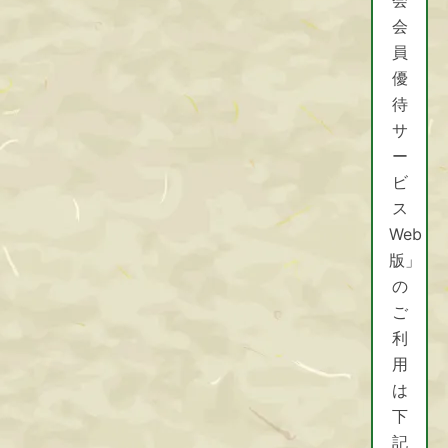
会
員
優
Facebook
待
サ
ー
ビ
ス
Web
版」
の
ご
利
用
は
下
記