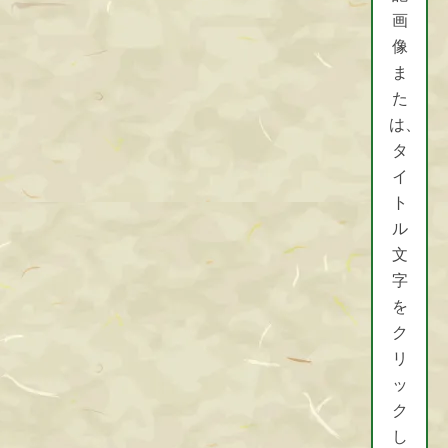
画
像
ま
た
は、
タ
イ
ト
ル
文
字
を
ク
リ
ッ
ク
し