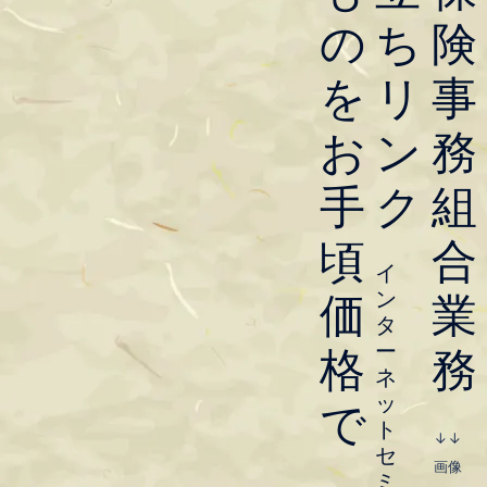
もできるお買い物サイト」で
の
ち
険
す。
を
リ
事
↓↓ 画像をクリック ↓↓
お
ン
務
手
ク
組
頃
合
イ
ン
価
業
タ
ー
格
務
ネ
ッ
で
ト
↓↓
セ
お役立ちリンク
画像
ミ