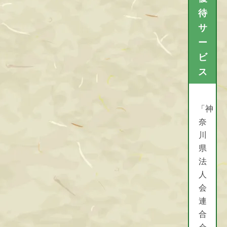
待
サ
ー
ビ
ス
「神
「神奈川県法人会連合会 会
奈
員優待サービス Web版」
川
県
法
↑↑ バナーをクリックしてアクセス
人
↑↑
※ 閲覧する際にパスワードが必要
会
です。パスワードが不明な場合は
連
所属法人会にご確認ください。
合
会