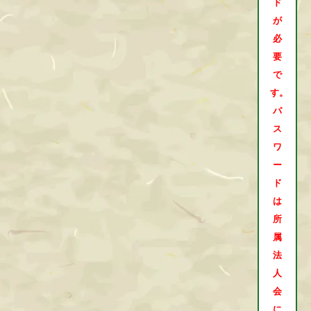
ド
が
必
要
で
す。
パ
ス
ワ
ー
ド
は
所
属
法
人
会
に