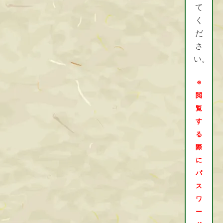
て
く
だ
さ
い。
※
閲
覧
す
る
際
に
パ
ス
ワ
ー