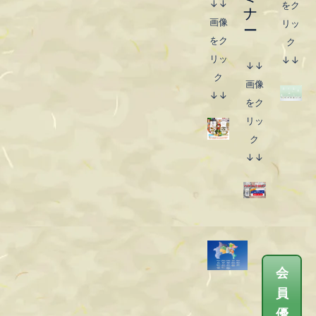
↓↓
をク
ナ
画像
リッ
インターネットセミナー
ー
をク
ク
リッ
↓↓
↓↓
ク
画像
↓↓
をク
リッ
ク
↓↓
会員優待サービス Web
会
版
員
優