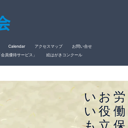
Calendar
アクセスマップ
お問い合せ
「会員優待サービス」
絵はがきコンクール
い
お
労
いいものをお手頃価格
で
い
役
働
Otameshiは「いいものお手頃価
も
立
保
格で買えてちょっぴり社会貢献