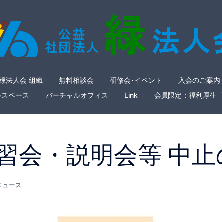
緑法人会 組織
無料相談会
研修会･イベント
入会のご案内
ルスペース
バーチャルオフィス
Link
会員限定：福利厚生
習会・説明会等 中止
ニュース