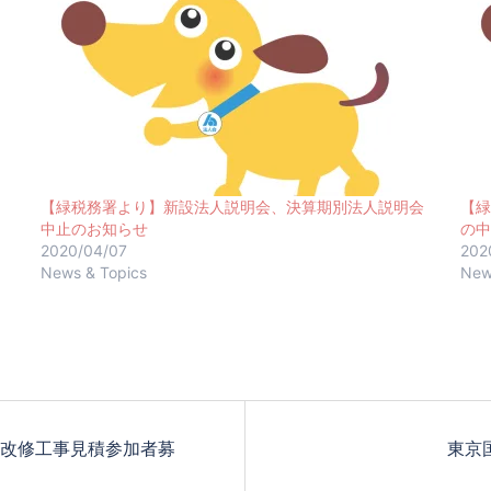
【緑税務署より】新設法人説明会、決算期別法人説明会
【緑
中止のお知らせ
の中
2020/04/07
202
News & Topics
New
 改修工事見積参加者募
東京