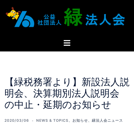
【緑税務署より】新設法人説
明会、決算期別法人説明会
の中止・延期のお知らせ
2020/03/06
NEWS & TOPICS
、
お知らせ
、
緑法人会ニュース