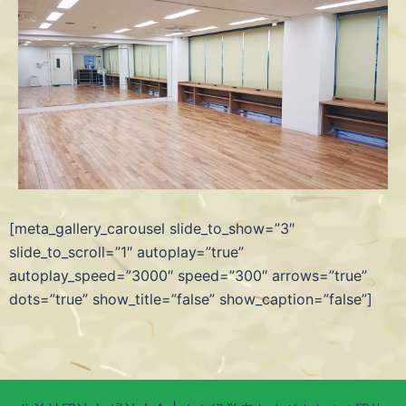
[meta_gallery_carousel slide_to_show=”3″
slide_to_scroll=”1″ autoplay=”true”
autoplay_speed=”3000″ speed=”300″ arrows=”true”
dots=”true” show_title=”false” show_caption=”false”]