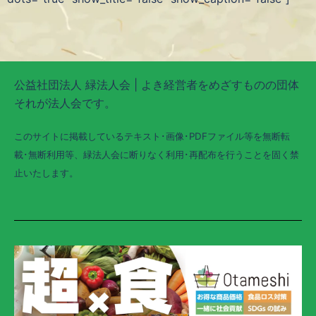
公益社団法人 緑法人会 | よき経営者をめざすものの団体
それが法人会です。
このサイトに掲載しているテキスト･画像･PDFファイル等を無断転
載･無断利用等、緑法人会に断りなく利用･再配布を行うことを固く禁
止いたします。