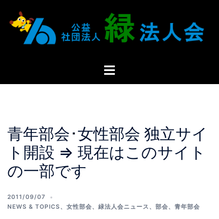
青年部会･女性部会 独立サイ
ト開設 ⇒ 現在はこのサイト
の一部です
2011/09/07
NEWS & TOPICS
、
女性部会
、
緑法人会ニュース
、
部会
、
青年部会