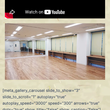
[meta_gallery_carousel slide_to_show=”3″
slide_to_scroll=”1″ autoplay=”true”
autoplay_speed=”3000″ speed=”300″ arrows=”true”
dots=”true” show_title=”false” show_caption=”false”]