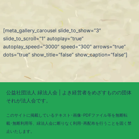
[meta_gallery_carousel slide_to_show=”3″
slide_to_scroll=”1″ autoplay=”true”
autoplay_speed=”3000″ speed=”300″ arrows=”true”
dots=”true” show_title=”false” show_caption=”false”]
公益社団法人 緑法人会 | よき経営者をめざすものの団体
それが法人会です。
このサイトに掲載しているテキスト･画像･PDFファイル等を無断転
載･無断利用等、緑法人会に断りなく利用･再配布を行うことを固く禁
止いたします。