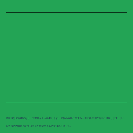
[PR]欄は広告欄であり、外部サイトへ移動します。広告の内容に関する一切の責任は広告主に帰属します。また、
広告欄の内容については当会が推奨するものではありません。