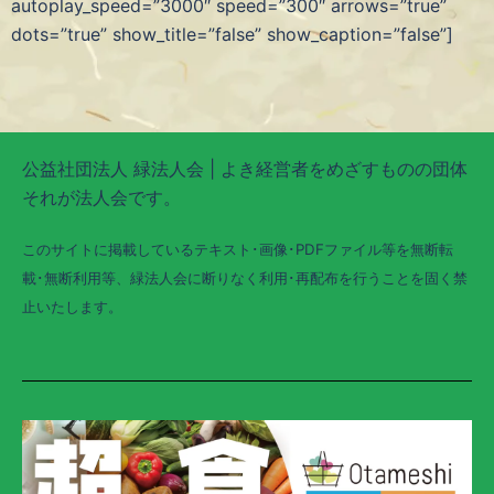
autoplay_speed=”3000″ speed=”300″ arrows=”true”
dots=”true” show_title=”false” show_caption=”false”]
公益社団法人 緑法人会 | よき経営者をめざすものの団体
それが法人会です。
このサイトに掲載しているテキスト･画像･PDFファイル等を無断転
載･無断利用等、緑法人会に断りなく利用･再配布を行うことを固く禁
止いたします。