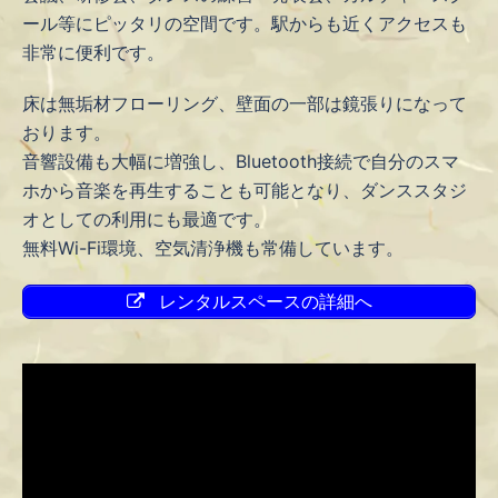
ール等にピッタリの空間です。駅からも近くアクセスも
非常に便利です。
床は無垢材フローリング、壁面の一部は鏡張りになって
おります。
音響設備も大幅に増強し、Bluetooth接続で自分のスマ
ホから音楽を再生することも可能となり、ダンススタジ
オとしての利用にも最適です。
無料Wi-Fi環境、空気清浄機も常備しています。
レンタルスペースの詳細へ