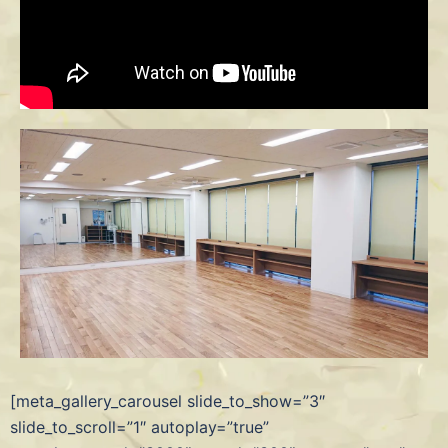
[meta_gallery_carousel slide_to_show=”3″
slide_to_scroll=”1″ autoplay=”true”