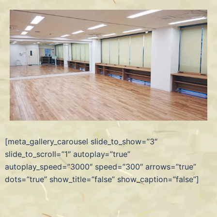
[meta_gallery_carousel slide_to_show=”3″
slide_to_scroll=”1″ autoplay=”true”
autoplay_speed=”3000″ speed=”300″ arrows=”true”
dots=”true” show_title=”false” show_caption=”false”]