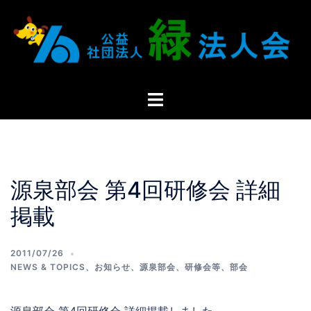
源泉部会 第4回研修会 詳細
掲載
2011/07/26
NEWS & TOPICS
、
お知らせ
、
源泉部会
、
研修会等
、
部会