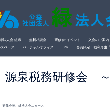
緑法人会 組織
無料相談会
研修会･イベント
入会のご案内
ルスペース
バーチャルオフィス
Link
会員限定：福利厚生
4日 源泉税務研修会 
、
研修会等
、
緑法人会ニュース