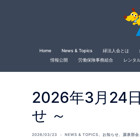
Home
News & Topics
緑法人会とは
情報公開
労働保険事務組合
レンタ
2026年3月2
せ ～
2026/03/23
NEWS & TOPICS
、
お知らせ
、
源泉部会