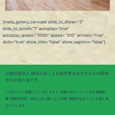
[meta_gallery_carousel slide_to_show=”3″
slide_to_scroll=”1″ autoplay=”true”
autoplay_speed=”3000″ speed=”300″ arrows=”true”
dots=”true” show_title=”false” show_caption=”false”]
公益社団法人 緑法人会 | よき経営者をめざすものの団体
それが法人会です。
このサイトに掲載しているテキスト･画像･PDFファイル等を無断転
載･無断利用等、緑法人会に断りなく利用･再配布を行うことを固く禁
止いたします。