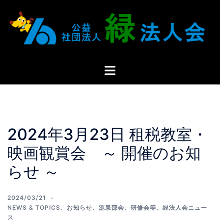
2024年3月23日 租税教室・
映画観賞会 ～ 開催のお知
らせ ～
2024/03/21
NEWS & TOPICS
、
お知らせ
、
源泉部会
、
研修会等
、
緑法人会ニュー
ス