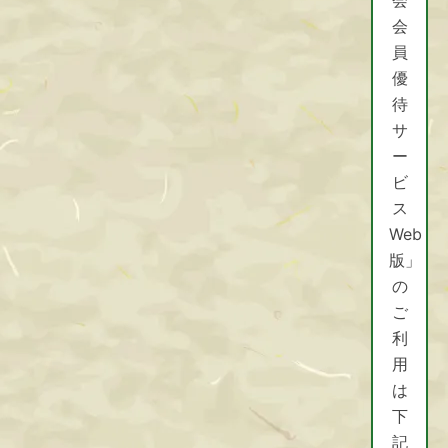
会
員
優
Facebook
待
サ
ー
ビ
ス
Web
版」
の
ご
利
用
は
下
記