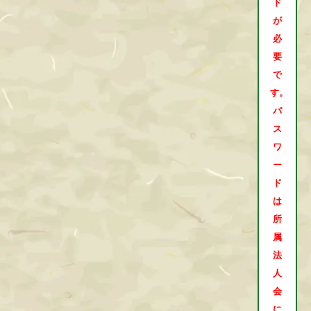
ド
が
必
要
で
す。
パ
ス
ワ
ー
ド
は
所
属
法
人
会
に