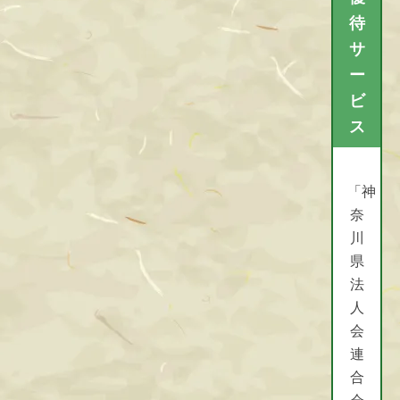
待
サ
ー
ビ
ス
「神
「神奈川県法人会連合会 会
奈
員優待サービス Web版」
川
県
法
↑↑ バナーをクリックしてアクセス
人
↑↑
※ 閲覧する際にパスワードが必要
会
です。パスワードが不明な場合は
連
所属法人会にご確認ください。
合
会