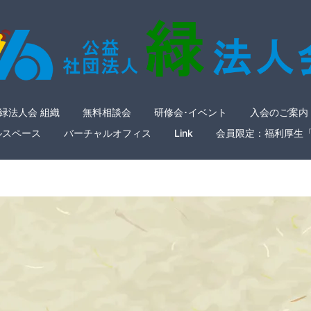
緑法人会 組織
無料相談会
研修会･イベント
入会のご案内
ルスペース
バーチャルオフィス
Link
会員限定：福利厚生
nsho_p1