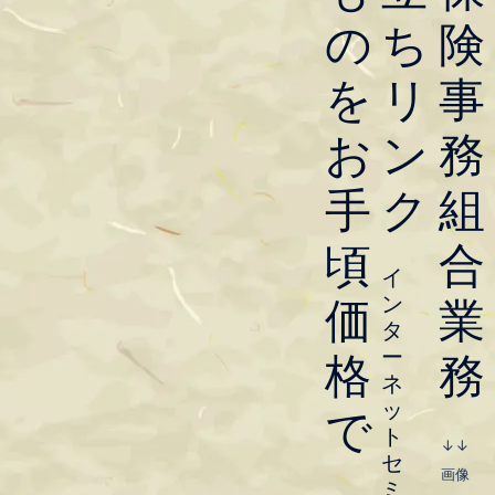
もできるお買い物サイト」で
の
ち
険
す。
を
リ
事
↓↓ 画像をクリック ↓↓
お
ン
務
手
ク
組
頃
合
イ
ン
価
業
タ
ー
格
務
ネ
ッ
で
ト
↓↓
セ
お役立ちリンク
画像
ミ