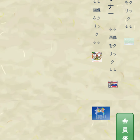
↓↓
をク
ナ
画像
リッ
インターネットセミナー
ー
をク
ク
リッ
↓↓
↓↓
ク
画像
↓↓
をク
リッ
ク
↓↓
会員優待サービス Web
会
版
員
優