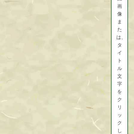
画
像
ま
た
は、
タ
イ
ト
ル
文
字
を
ク
リ
ッ
ク
し