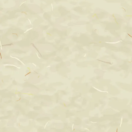
20250619_giansho_p1